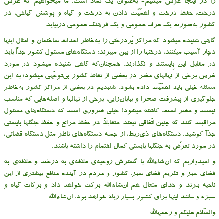
را در اینجا غرس میکنیم- به‌عنوان یک نماد است. ما میخواهیم که غرس
درخت، حفظ درخت و اهمّیّت دادن به درخت و گیاه و پوشش گیاهی، در
کشور به‌صورت یک عرف عمومی و یک فرهنگ عمومی دربیاید.
گاهی شنیده میشود که مراکز پُردرختی را به‌خاطر احداث ساختمان و امثال اینها
دچار آسیب میکنند، درختها را از بین میبرند؛ دستگاه‌های مسئول کشور جدّاً باید
در مقابل این بِایستند و نگذارند. همچنان‌که گاهی شنیده میشود در مورد
غرس برخی از نهالهای مضر در بعضی از نقاط کشور بی‌توجّهی میشود؛ به این
مسئله خیلی باید اهمّیّت داده بشود. شنیدیم در بعضی از مراکز کشور به‌خاطر
جلوگیری از پیشرفت صحرا و بیابان‌زایی، برخی از نهالها و اصله‌هایی که مناسب
نیست و مضر است، کاشته میشود! خیلی ضروری است که دستگاه‌های مسئول
مراقبت کنند که چنین اتّفاقی نیفتد. متقابلاً، در حفظ مراتع و حفظ جنگلها بایستی
جدّاً کوشید. دستگاه‌های ذی‌ربط، از جمله دستگاه‌های ناظر مثل دستگاه قضائی،
در مورد تعرّض به جنگلها بایستی کمال اهتمام را داشته باشند.
و امیدواریم که ان‌شاءالله با گسترش روحیه‌ی علاقه‌ی به درخت و علاقه‌ی به
فضای سبز و تکریم فضای سبز، کشور و مردم در آینده منافع بیشتری از این
ناحیه ببرند و خدای متعال هم ان‌شاءالله برکت خواهد داد و برکات گیاه و
سبزه و مانند اینها برای کشور بسیار زیاد خواهد بود، ان‌شاءالله.
والسّلام علیکم و رحمهالله