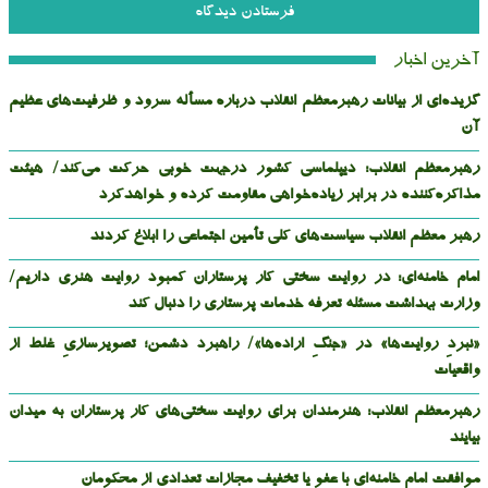
آخرین اخبار
گزیده‌ای از بیانات رهبرمعظم انقلاب درباره مسأله سرود و ظرفیت‌های عظیم
آن
رهبرمعظم انقلاب: دیپلماسی کشور درجهت خوبی حرکت می‌کند/ هیئت
مذاکره‌کننده در برابر زیاده‌خواهی مقاومت کرده و خواهدکرد
رهبر معظم انقلاب سیاست‌های کلی تأمین اجتماعی را ابلاغ کردند
امام خامنه‌ای: در روایت سختی‌ کار پرستاران کمبود روایت هنری داریم/
وزارت بهداشت مسئله‌ تعرفه‌ خدمات پرستاری را دنبال کند
«نبردِ روایت‌ها» در «جنگِ اراده‌ها»/ راهبرد دشمن؛ تصویرسازیِ غلط از
واقعیات
رهبرمعظم انقلاب: هنرمندان برای روایت سختی‌های کار پرستاران به میدان
بیایند
موافقت امام خامنه‌ای با عفو یا تخفیف مجازات تعدادی از محکومان